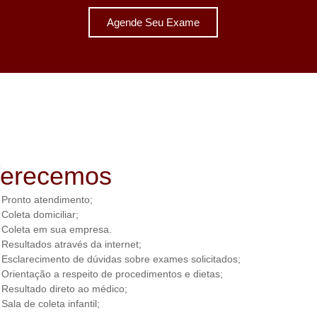
Agende Seu Exame
ferecemos
Pronto atendimento;
Coleta domiciliar;
Coleta em sua empresa.
Resultados através da internet;
Esclarecimento de dúvidas sobre exames solicitados;
Orientação a respeito de procedimentos e dietas;
Resultado direto ao médico;
Sala de coleta infantil;