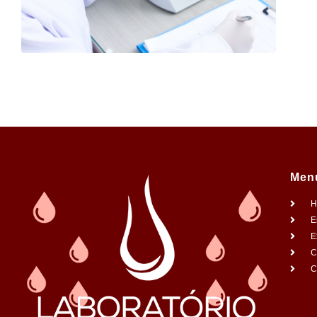
Men
H
E
E
C
C