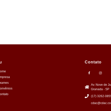
u
Contato
ome
mpresa
xames
Av. Nove de J
onvênios
Granada - SP
ontato
(17) 3262-085
cdac@cdac.co