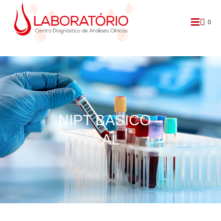
0
NIPT BASICO –
AL